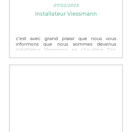
LIRE PLUS
07/02/2023
Installateur Viessmann
c'est avec grand plaisir que nous vous
informons que nous sommes devenus
installateur Viessmann en chaudière Gaz,
Pompe à chaleur et Chaudières à Granulés.
Une marque fiable et une réputation a ne
plus prouver. Si vous avez un projet de
chauffage quelconque, nous pouvons y
répondre.
Tous nos devis sont gratuits et nous
déplaçons sur un périmètre de 30 km
autour de Morannes (La flèche, Morannes,
Château-Gontier, Angers, Saint Denis
d'Anjou, Précigné et Solesmes)
à bientôt