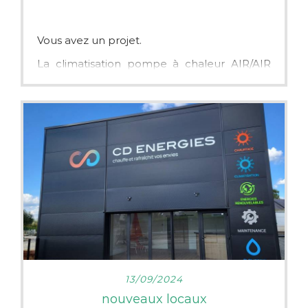
Vous avez un projet.
La climatisation pompe à chaleur AIR/AIR
est réversible, elle rafraichit votre
environnement l’été et peut passer en
mode chauffage pendant l’hiver.
Notre entreprise est RGE.
Nos devis sont gratuits et sans engagement
n'hésite pas à nous contacter pour toute
prise de rendez-vous. Nous intervenons sur
le secteur de Précigné, Durtal, Morannes sur
Sarthe Daumeray, Solesmes, Tiercé, Angers,
La Flèche, Mire, Contigne et ses alentours !
LIRE PLUS
13/09/2024
nouveaux locaux