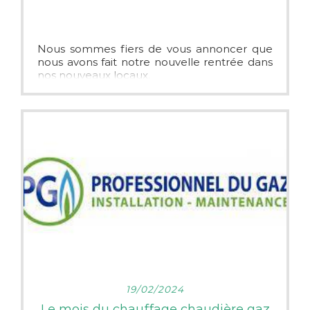
Nous sommes fiers de vous annoncer que
nous avons fait notre nouvelle rentrée dans
nos nouveaux locaux.
Vous pouvez nous retrouvez maintenant au
34 bis rue de la fraternité 49640
DAUMERAY.
Notre secrétaire vous accueille du lundi au
jeudi de 9H00-12H00 / 13H30-17H00 et le
vendredi de 9H00-12H00 13H30-16H30 le
secrétariat sera fermé le mercredi.
Téléphone : 02.41.24.31.75
@ :
eurlcdenergies@gmail.com
A très vite dans nos nouveaux locaux.
LIRE PLUS
19/02/2024
Le mois du chauffage chaudière gaz