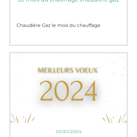
Chaudière Gaz le mois du chauffage.
Vous avez le gaz de ville qui passe devant
chez vous et vous voulez vous raccordez !!!
Nous avons la solution.
er
Profitez du Mois du Gaz organisé du 1
au
30 avril le branchement au réseau de gaz
vous est offert.
Nous somme Professionnel du Gaz en
partenariat avec GRDF, pour lancer votre
projet de changement de chauffage et faire
des économies d'énergie !
LIRE PLUS
02/01/2024