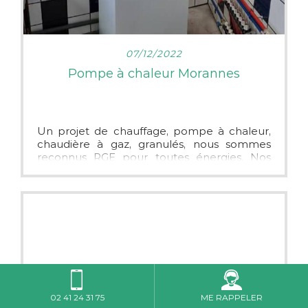
LIRE PLUS
07/12/2022
Pompe à chaleur Morannes
Un projet de chauffage, pompe à chaleur,
chaudière à gaz, granulés, nous sommes
reconnus RGE pour toutes énergies. Nos
pompes à chaleur sont garanties 10 ans sûr
au contrat Pro actif de la marque
Viessmann, une marque qui a fait, c'est
preuve et qui est reconnu.
Nos devis sont gratuits et nous intervenons
sur un périmètre de 30 Km autour de
Morannes (La Flèche, Durtal, Seiches-sur-le-
Loir, Château-Gontier, Précigné)
N'hésitez pas à bientôt !
02 41 24 31 75
ME RAPPELER