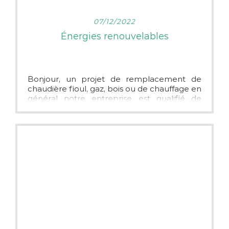
LIRE PLUS
07/12/2022
Énergies renouvelables
Bonjour, un projet de remplacement de
chaudière fioul, gaz, bois ou de chauffage en
général notre entreprise est qualifié de
toutes les formations RGE.
Si vous avez un projet n'hésitez pas à nous
contacter tous nos devis sont gratuits et sans
engagement. Nous intervenons dans le
secteur de sablé sur Sarthe, la flèche,
Angers, Morannes. À très bientôt !