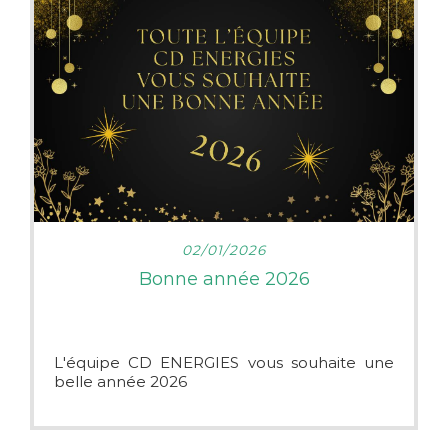
Idéale pour refroidir les pièces d’une maison
, discrétion désigne moderne et très
silencieuse pour l’intérieur de maison. 🏠
Possibilité de mettre en mode
refroidissement l’été et chauffage l’hiver.
N’hésitez pas à prendre rendez-vous afin
d’étudier votre projet.
LIRE PLUS
02/01/2026
Bonne année 2026
L'équipe CD ENERGIES vous souhaite une
belle année 2026