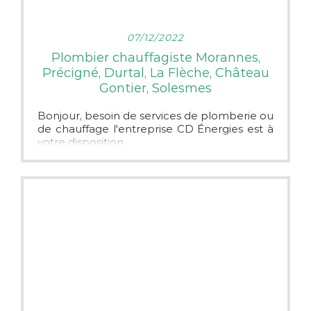
LIRE PLUS
07/12/2022
Plombier chauffagiste Morannes,
Précigné, Durtal, La Flèche, Château
Gontier, Solesmes
Bonjour, besoin de services de plomberie ou
de chauffage l'entreprise CD Énergies est à
votre disposition.
Nous sommes une entreprise artisanale.
Nous intervenons dans le cadre de la
rénovation énergétique.
Nous sommes une entreprise qualifié RGE, si
vous avez un projet de remplacement
d'énergie nos devis sont gratuits et sans
engagement.
N'hésitez pas à nous contacter.