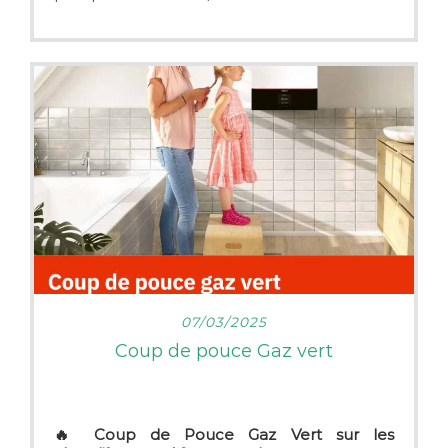
Nous vous proposons nos services pour
l'étude de votre projet et la réalisation.
L'entreprise est pro actif VIESSMANN et
certifiée RGE QUALI'PAC.
Nous serons être à votre écoute et vous
accompagner au mieux pour votre projet.
N’hésitez pas à prendre rendez-vous afin
d’étudier votre projet.
CD ENERGIES 34 Bis rue de la fraternité
49640 MORANNES SUR SARTHE-
DAUMERAY
Téléphone : 02.41.24.31.75 ou mail :
LIRE PLUS
07/03/2025
eurlcdenergies@gmail.com
Coup de pouce Gaz vert
🔥 Coup de Pouce Gaz Vert sur les