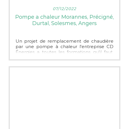
LIRE PLUS
07/12/2022
Pompe a chaleur Morannes, Précigné,
Durtal, Solesmes, Angers
Un projet de remplacement de chaudière
par une pompe à chaleur l'entreprise CD
Énergies a toutes les formations qu'il faut.
Profitez des aides de l'État. Nos devis sont
gratuits et sans engagement. Et faites de
réelles économies de chauffage !