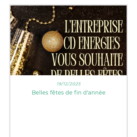
L’unité intérieur est la gamme stylish très
design, elle existe aussi en noir, blanche et
argent.
Très jolie avec son esthétisme travailler avec
ses angles incurvés ce qui permet allier
discrétion et élégance s’intégrera très bien
avec votre intérieur de maison.
Vous pouvez la programmer en mode froids
pour vous rafraichir avec ses chaleurs
, mais aussi en mode chauffage pour
LIRE PLUS
l’hiver.
19/12/2025
Belles fêtes de fin d'année
Avec une performance et une technologie :
- Pilotage à distance avec l’application.
- Un silence de fonctionnement .
- Température intérieures stables en mode
rafraichissement ou chauffage.
- Performances énergiques parmi les plus
élevées du marché.