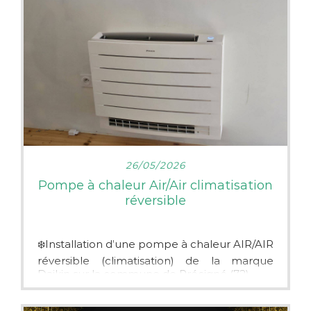
10%.
Notre entreprise sera heureuse de pouvoir
vous accompagner et conseiller dans votre
projet.
Nous réalisons l’installation, la maintenance,
les dépannages.
Notre entreprise est certifiée RGE
QUALI’PAC et a l’habilité des manipulations
de fluides frigorigènes pour réaliser la mise
en service de votre pompe à chaleur Air /
Eau.
LIRE PLUS
26/05/2026
Pompe à chaleur Air/Air climatisation
réversible
❄️Installation d’une pompe à chaleur AIR/AIR
réversible (climatisation) de la marque
Daikin sur la commune de Précigné (72)
L’unité intérieur est la gamme Console
Perfera, installer dans des combles.