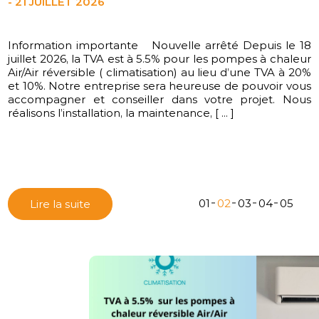
- 21 JUILLET 2026
Information importante Nouvelle arrêté Depuis le 18
L'équipe CD ENERGIES vous souhaite une belle année
juillet 2026, la TVA est à 5.5% pour les pompes à chaleur
2026
Air/Air réversible ( climatisation) au lieu d’une TVA à 20%
et 10%. Notre entreprise sera heureuse de pouvoir vous
accompagner et conseiller dans votre projet. Nous
réalisons l’installation, la maintenance, [ ... ]
01
02
03
04
05
Lire la suite