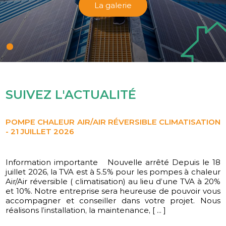
La galerie
SUIVEZ L'ACTUALITÉ
POMPE CHALEUR AIR/AIR RÉVERSIBLE CLIMATISATION
- 21 JUILLET 2026
Information importante Nouvelle arrêté Depuis le 18
L'équipe CD ENERGIES vous souhaite une belle année
juillet 2026, la TVA est à 5.5% pour les pompes à chaleur
2026
Air/Air réversible ( climatisation) au lieu d’une TVA à 20%
et 10%. Notre entreprise sera heureuse de pouvoir vous
accompagner et conseiller dans votre projet. Nous
réalisons l’installation, la maintenance, [ ... ]