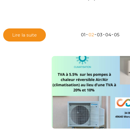
01
02
03
04
05
Lire la suite