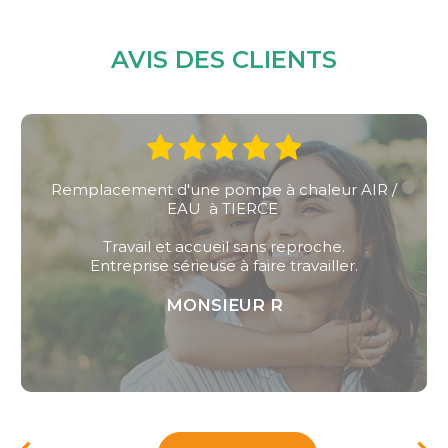
AVIS DES CLIENTS
à chaleur AIR /
Installation d'une pompe à chale
CE
remplacement d'une chaud
s reproche.
Bonne qualité professio
e travailler.
 R
MONSIEUR TRICOT P