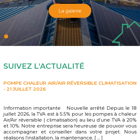
La galerie
SUIVEZ L'ACTUALITÉ
POMPE CHALEUR AIR/AIR RÉVERSIBLE CLIMATISATION
- 21 JUILLET 2026
Information importante Nouvelle arrêté Depuis le 18
L'équipe CD ENERGIES vous souhaite une belle année
juillet 2026, la TVA est à 5.5% pour les pompes à chaleur
2026
Air/Air réversible ( climatisation) au lieu d’une TVA à 20%
et 10%. Notre entreprise sera heureuse de pouvoir vous
accompagner et conseiller dans votre projet. Nous
réalisons l’installation, la maintenance, [ ... ]