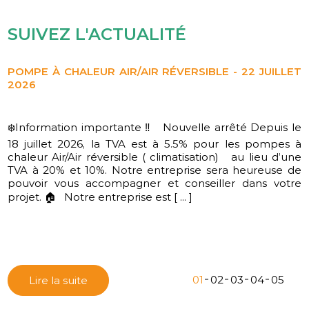
SUIVEZ L'ACTUALITÉ
POMPE CHALEUR AIR/AIR RÉVERSIBLE CLIMATISATION
- 21 JUILLET 2026
Information importante Nouvelle arrêté Depuis le 18
L'équipe CD ENERGIES vous souhaite une belle année
juillet 2026, la TVA est à 5.5% pour les pompes à chaleur
2026
Air/Air réversible ( climatisation) au lieu d’une TVA à 20%
et 10%. Notre entreprise sera heureuse de pouvoir vous
accompagner et conseiller dans votre projet. Nous
réalisons l’installation, la maintenance, [ ... ]
01
02
03
04
05
Lire la suite