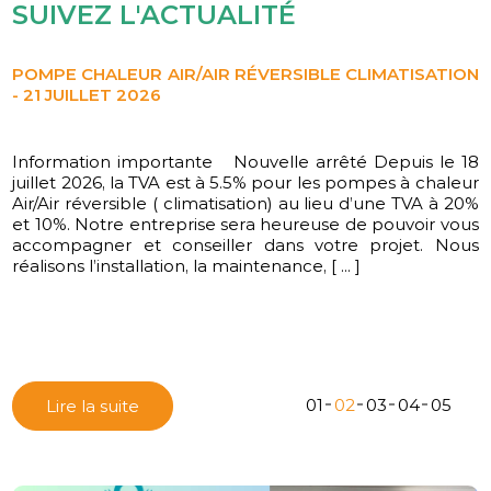
SUIVEZ L'ACTUALITÉ
POMPE CHALEUR AIR/AIR RÉVERSIBLE CLIMATISATION
- 21 JUILLET 2026
Information importante Nouvelle arrêté Depuis le 18
L'équipe CD ENERGIES vous souhaite une belle année
juillet 2026, la TVA est à 5.5% pour les pompes à chaleur
2026
Air/Air réversible ( climatisation) au lieu d’une TVA à 20%
et 10%. Notre entreprise sera heureuse de pouvoir vous
accompagner et conseiller dans votre projet. Nous
réalisons l’installation, la maintenance, [ ... ]
01
02
03
04
05
Lire la suite