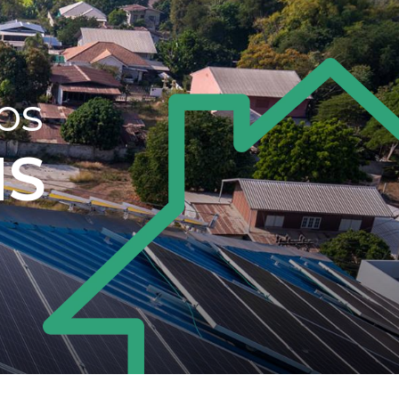
os
NS