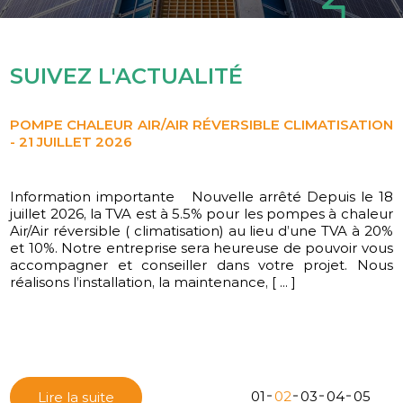
SUIVEZ L'ACTUALITÉ
POMPE CHALEUR AIR/AIR RÉVERSIBLE CLIMATISATION
- 21 JUILLET 2026
Information importante Nouvelle arrêté Depuis le 18
L'équipe CD ENERGIES vous souhaite une belle année
juillet 2026, la TVA est à 5.5% pour les pompes à chaleur
2026
Air/Air réversible ( climatisation) au lieu d’une TVA à 20%
et 10%. Notre entreprise sera heureuse de pouvoir vous
accompagner et conseiller dans votre projet. Nous
réalisons l’installation, la maintenance, [ ... ]
01
02
03
04
05
Lire la suite