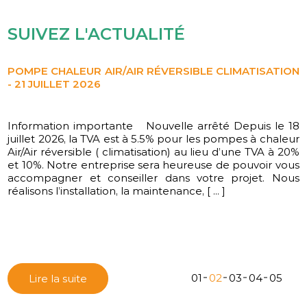
SUIVEZ L'ACTUALITÉ
POMPE CHALEUR AIR/AIR RÉVERSIBLE CLIMATISATION
- 21 JUILLET 2026
Information importante Nouvelle arrêté Depuis le 18
L'équipe CD ENERGIES vous souhaite une belle année
juillet 2026, la TVA est à 5.5% pour les pompes à chaleur
2026
Air/Air réversible ( climatisation) au lieu d’une TVA à 20%
et 10%. Notre entreprise sera heureuse de pouvoir vous
accompagner et conseiller dans votre projet. Nous
réalisons l’installation, la maintenance, [ ... ]
01
02
03
04
05
Lire la suite