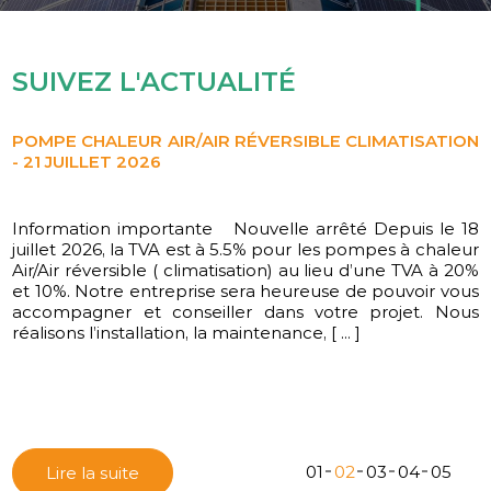
SUIVEZ L'ACTUALITÉ
POMPE CHALEUR AIR/AIR RÉVERSIBLE CLIMATISATION
- 21 JUILLET 2026
Information importante Nouvelle arrêté Depuis le 18
L'équipe CD ENERGIES vous souhaite une belle année
juillet 2026, la TVA est à 5.5% pour les pompes à chaleur
2026
Air/Air réversible ( climatisation) au lieu d’une TVA à 20%
et 10%. Notre entreprise sera heureuse de pouvoir vous
accompagner et conseiller dans votre projet. Nous
réalisons l’installation, la maintenance, [ ... ]
01
02
03
04
05
Lire la suite