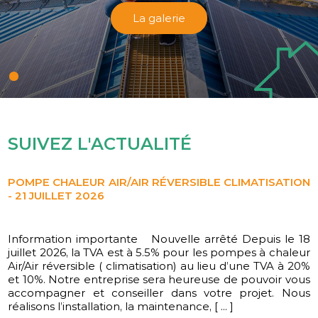
La galerie
SUIVEZ L'ACTUALITÉ
POMPE CHALEUR AIR/AIR RÉVERSIBLE CLIMATISATION
- 21 JUILLET 2026
Information importante Nouvelle arrêté Depuis le 18
L'équipe CD ENERGIES vous souhaite une belle année
juillet 2026, la TVA est à 5.5% pour les pompes à chaleur
2026
Air/Air réversible ( climatisation) au lieu d’une TVA à 20%
et 10%. Notre entreprise sera heureuse de pouvoir vous
accompagner et conseiller dans votre projet. Nous
réalisons l’installation, la maintenance, [ ... ]