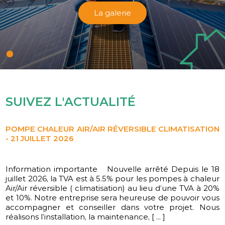
La galerie
SUIVEZ L'ACTUALITÉ
POMPE CHALEUR AIR/AIR RÉVERSIBLE CLIMATISATION
- 21 JUILLET 2026
Information importante Nouvelle arrêté Depuis le 18
L'équipe CD ENERGIES vous souhaite une belle année
juillet 2026, la TVA est à 5.5% pour les pompes à chaleur
2026
Air/Air réversible ( climatisation) au lieu d’une TVA à 20%
et 10%. Notre entreprise sera heureuse de pouvoir vous
accompagner et conseiller dans votre projet. Nous
réalisons l’installation, la maintenance, [ ... ]